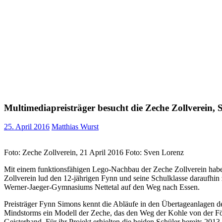
Multimediapreisträger besucht die Zeche Zollverein, 
25. April 2016
Matthias Wurst
Foto: Zeche Zollverein, 21 April 2016 Foto: Sven Lorenz
Mit einem funktionsfähigen Lego-Nachbau der Zeche Zollverein habe
Zollverein lud den 12-jährigen Fynn und seine Schulklasse daraufhi
Werner-Jaeger-Gymnasiums Nettetal auf den Weg nach Essen.
Preisträger Fynn Simons kennt die Abläufe in den Übertageanlagen 
Mindstorms ein Modell der Zeche, das den Weg der Kohle von der F
Geisterhand. Für ihr Projekt erhielten die beiden Schüler bereits 2