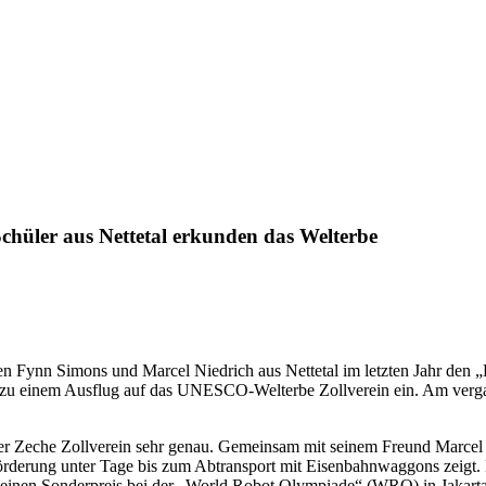
Schüler aus Nettetal erkunden das Welterbe
n Fynn Simons und Marcel Niedrich aus Nettetal im letzten Jahr den
n zu einem Ausflug auf das UNESCO-Welterbe Zollverein ein. Am verga
der Zeche Zollverein sehr genau. Gemeinsam mit seinem Freund Marcel
örderung unter Tage bis zum Abtransport mit Eisenbahnwaggons zeigt.
013 einen Sonderpreis bei der „World Robot Olympiade“ (WRO) in Jakarta