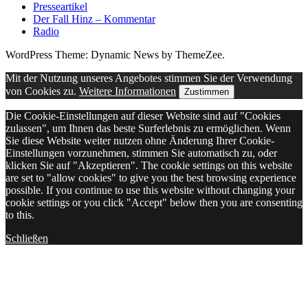
Presseartikel
Der Fall Hinz – Kommentar
Radio
WordPress Theme: Dynamic News by ThemeZee.
Mit der Nutzung unseres Angebotes stimmen Sie der Verwendung
von Cookies zu.
Weitere Informationen
Zustimmen
Die Cookie-Einstellungen auf dieser Website sind auf "Cookies
zulassen", um Ihnen das beste Surferlebnis zu ermöglichen. Wenn
Sie diese Website weiter nutzen ohne Änderung Ihrer Cookie-
Einstellungen vorzunehmen, stimmen Sie automatisch zu, oder
klicken Sie auf "Akzeptieren". The cookie settings on this website
are set to "allow cookies" to give you the best browsing experience
possible. If you continue to use this website without changing your
cookie settings or you click "Accept" below then you are consenting
to this.
Schließen